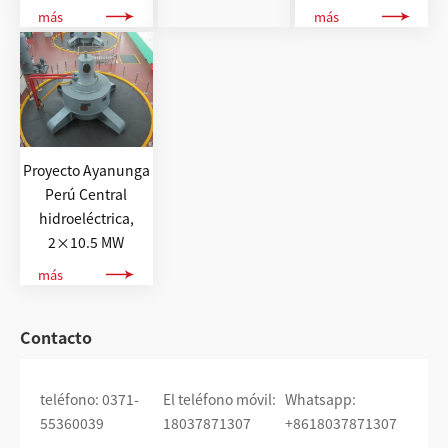
más
más
Proyecto Ayanunga
Perú Central
hidroeléctrica,
2×10.5 MW
más
Contacto
teléfono: 0371-
El teléfono móvil:
Whatsapp:
55360039
18037871307
+8618037871307