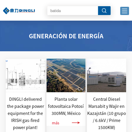
GENERACIÓN DE ENERGÍA
DINGLI delivered
Planta solar
Central Diesel
the package power
fotovoltaica Potosí
Marsabit y Wajir en
equipment for the
300MW, México
Kazajstán (10 grupo
IRISH gas-fired
/ 6.6kV / Prime
más
power plant!
1500KW)