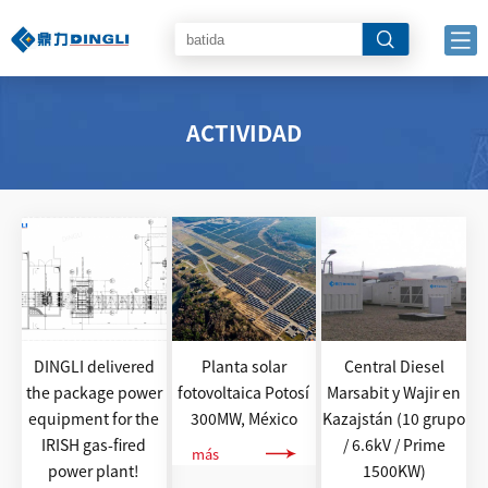
ACTIVIDAD
DINGLI delivered
Planta solar
Central Diesel
the package power
fotovoltaica Potosí
Marsabit y Wajir en
equipment for the
300MW, México
Kazajstán (10 grupo
IRISH gas-fired
/ 6.6kV / Prime
más
power plant!
1500KW)