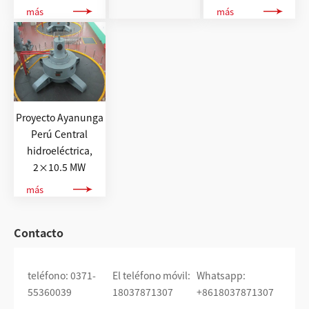
más
más
Proyecto Ayanunga
Perú Central
hidroeléctrica,
2×10.5 MW
más
Contacto
teléfono: 0371-
El teléfono móvil:
Whatsapp:
55360039
18037871307
+8618037871307