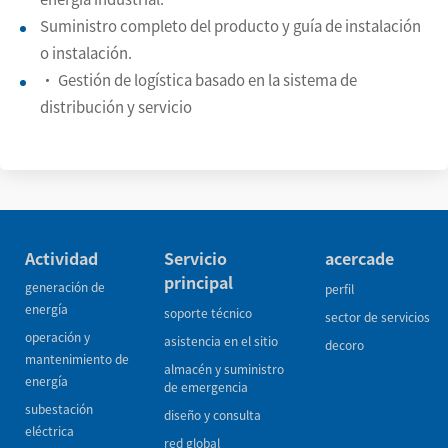
Suministro completo del producto y guía de instalación
o instalación.
• Gestión de logística basado en la sistema de
distribución y servicio
Actividad
Servicio
acercade
principal
generación de
perfil
energía
soporte técnico
sector de servicios
operación y
asistencia en el sitio
decoro
mantenimiento de
almacén y suministro
energía
de emergencia
subestación
diseño y consulta
eléctrica
red global